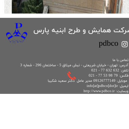
شرکت همایش و طرح ابنیه پارس
​pdbco
​تماس با ما
آدرس: تهران - خیابان شریعتی - نبش میثاق 5 - ساختمان 296 - شماره 3
تلفن: 632 632 77 - 021
فکس: 79 98 53 77 - 021
موبايل: 09126777149 مدیر عامل دکتر سعید شکیبا
ایمیل: info[at]pdbco[dot]ir
وبسایت: http://www.pdbco.ir