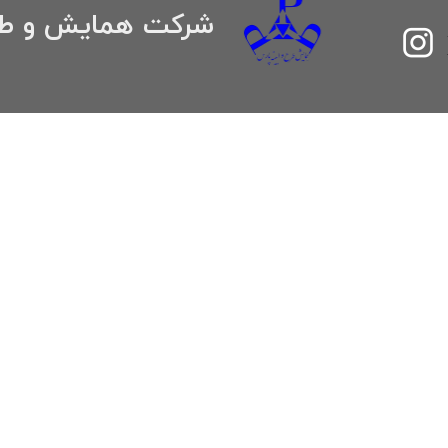
​شرکت همایش و طر