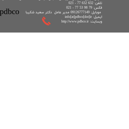
تلفن: 632 632 77 - 021
فکس: 79 98 53 77 - 021
​pdbco
موبايل: 09126777149 مدیر عامل دکتر سعید شکیبا
ایمیل: info[at]pdbco[dot]ir
وبسایت: http://www.pdbco.ir