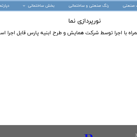
صنعتی
رنگ صنعتی و ساختمانی
بخش ساختمانی
دپارت
یه آب
بازسازی داخلی
​نورپردازی نما
landscape
 همراه با اجرا توسط شرکت همایش و طرح ابنیه پارس قابل اجرا ا
نما
اسکلت ساختمان