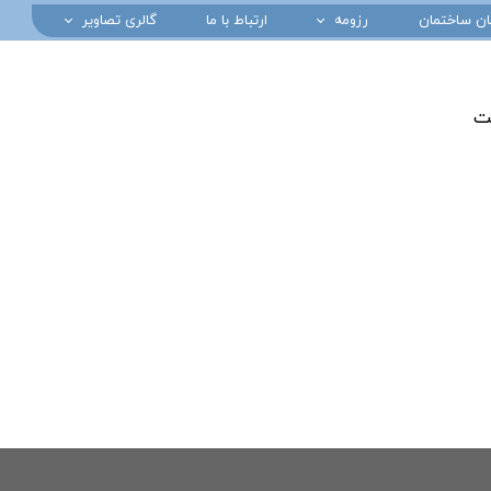
مان ساختمان
رزومه
ارتباط با ما
گالری تصاویر
رزومه بخش کفپوش و پوشش
پارکینگ های طبقاتی
رزومه بخش ساختمانی و بتن سخت
کارخانجات صنعتی
ست
رزومه پروژه های تاسیساتی
پروژه های ساختمانی
عایق کاری و نما
خط کشی
صنایع هوایی
هلی پد
کفپوش ورزشی
کاشی کاری ضد اسید
صداسیما
صنایع دارویی