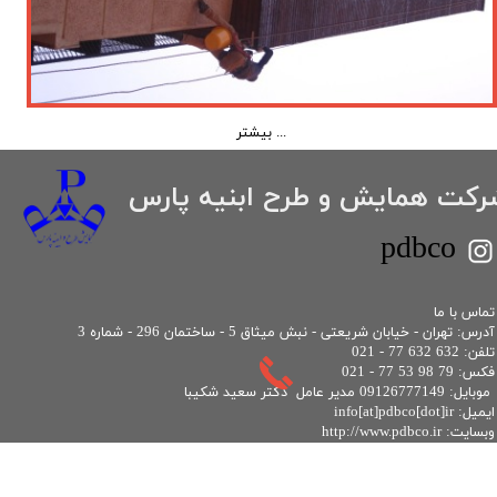
بیشتر ...
شرکت همایش و طرح ابنیه پارس
​pdbco
​تماس با ما
آدرس: تهران - خیابان شریعتی - نبش میثاق 5 - ساختمان 296 - شماره 3
تلفن: 632 632 77 - 021
فکس: 79 98 53 77 - 021
موبايل: 09126777149 مدیر عامل دکتر سعید شکیبا
ایمیل: info[at]pdbco[dot]ir
وبسایت: http://www.pdbco.ir